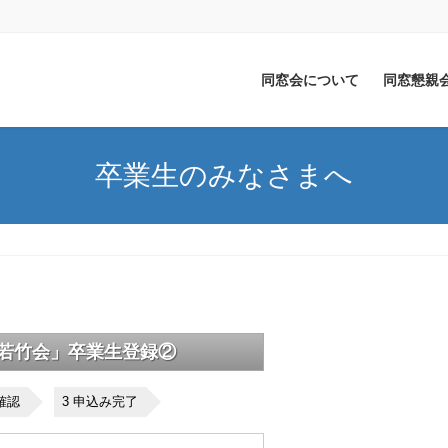
同窓会について
同窓懇親
卒業生のみなさまへ